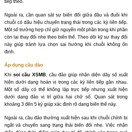
tiếp theo.
Ngoài ra, cần quan sát sự biến đổi giữa đầu và đuôi khi
chuỗi có dấu hiệu chuyển trạng thái trong các kỳ liên tiếp.
Một số trường hợp chỉ giữ nguyên một phần trong khi phần
còn lại thay đổi nhẹ theo biến thể. Theo dõi kỹ sự thay đổi
này giúp tránh lựa chọn sai hướng khi chuỗi không ổn
định.
Áp dụng cầu đảo
Khi
soi cầu XSMB
, cầu đảo giúp nhận diện dãy số xuất
hiện dưới dạng hoán vị trong các kỳ liên tiếp gần nhau.
Một số dãy có thể không lặp trực tiếp nhưng xuất hiện
dưới dạng đảo vị trí giữa hai chữ số. Quan sát trong
khoảng 3 đến 5 kỳ giúp xác định rõ dạng biến thể này.
Ngoài ra, cầu đảo thường xuất hiện sau khi chuỗi chính bị
ngắt và chuyển sang trạng thái biến đổi nhẹ. Việc nhận