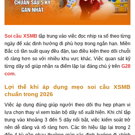
Soi cầu XSMB
tập trung vào việc đọc nhịp ra số theo từng
ngày để xác định hướng đi phù hợp trong ngắn hạn. Miền
Bắc có tần suất quay đều đặn, tạo điều kiện theo dõi chuỗi
rõ ràng hơn so với nhiều khu vực khác. Việc quan sát kỹ
từng dãy số giúp nhận ra điểm lặp lại đáng chú ý trên
G28
com
.
Lợi thế khi áp dụng mẹo soi cầu XSMB
chuẩn trong 2026
Việc áp dụng đúng giúp người theo dõi thu hẹp phạm vi
lựa chọn thay vì xem toàn bộ dãy số xuất hiện. Khi chỉ tập
trung vào khoảng 3 đến 5 dãy nổi bật, việc kiểm soát trở
nên dễ dàng và rõ ràng hơn. Các tín hiệu lặp lại trong 2
đến 4 kỳ gần nhau thường giúp xác định hướng đi chính