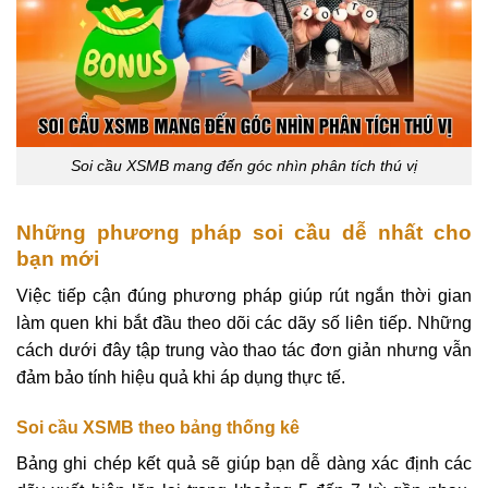
Soi cầu XSMB mang đến góc nhìn phân tích thú vị
Những phương pháp soi cầu dễ nhất cho
bạn mới
Việc tiếp cận đúng phương pháp giúp rút ngắn thời gian
làm quen khi bắt đầu theo dõi các dãy số liên tiếp. Những
cách dưới đây tập trung vào thao tác đơn giản nhưng vẫn
đảm bảo tính hiệu quả khi áp dụng thực tế.
Soi cầu XSMB theo bảng thống kê
Bảng ghi chép kết quả sẽ giúp bạn dễ dàng xác định các