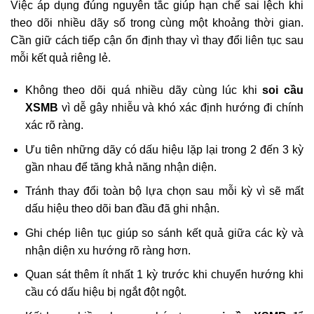
Việc áp dụng đúng nguyên tắc giúp hạn chế sai lệch khi
theo dõi nhiều dãy số trong cùng một khoảng thời gian.
Cần giữ cách tiếp cận ổn định thay vì thay đổi liên tục sau
mỗi kết quả riêng lẻ.
Không theo dõi quá nhiều dãy cùng lúc khi
soi cầu
XSMB
vì dễ gây nhiễu và khó xác định hướng đi chính
xác rõ ràng.
Ưu tiên những dãy có dấu hiệu lặp lại trong 2 đến 3 kỳ
gần nhau để tăng khả năng nhận diện.
Tránh thay đổi toàn bộ lựa chọn sau mỗi kỳ vì sẽ mất
dấu hiệu theo dõi ban đầu đã ghi nhận.
Ghi chép liên tục giúp so sánh kết quả giữa các kỳ và
nhận diện xu hướng rõ ràng hơn.
Quan sát thêm ít nhất 1 kỳ trước khi chuyển hướng khi
cầu có dấu hiệu bị ngắt đột ngột.