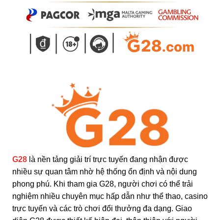
G28
là nền tảng giải trí trực tuyến đang nhận được
nhiều sự quan tâm nhờ hệ thống ổn định và nội dung
phong phú. Khi tham gia G28, người chơi có thể trải
nghiệm nhiều chuyên mục hấp dẫn như thể thao, casino
trực tuyến và các trò chơi đổi thưởng đa dạng. Giao