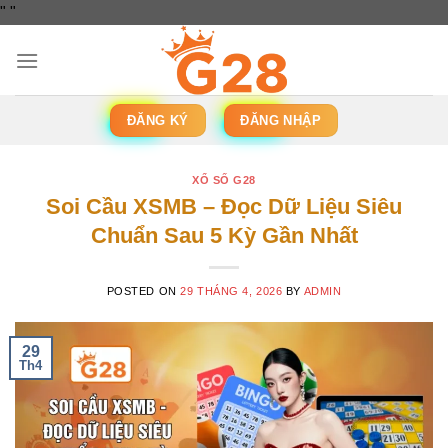
Skip
"
"
to
content
ĐĂNG KÝ
ĐĂNG NHẬP
XỔ SỐ G28
Soi Cầu XSMB – Đọc Dữ Liệu Siêu
Chuẩn Sau 5 Kỳ Gần Nhất
POSTED ON
29 THÁNG 4, 2026
BY
ADMIN
29
Th4