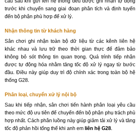
cầu sau khi gửi lên hệ thống đều được ghi nhận tự động
trước khi chuyển sang giai đoạn phân tích và định tuyến
đến bộ phận phù hợp để xử lý.
Nhận thông tin từ khách hàng
Sân chơi ghi nhận toàn bộ dữ liệu từ các kênh liên hệ
khác nhau và lưu trữ theo thời gian thực để đảm bảo
không bỏ sót thông tin quan trọng. Quá trình tiếp nhận
được tự động hóa nhằm tăng tốc độ xử lý ngay từ bước
đầu. Điều này giúp duy trì độ chính xác trong toàn bộ hệ
thống G28.
Phân loại, chuyển xử lý nội bộ
Sau khi tiếp nhận, sân chơi tiến hành phân loại yêu cầu
theo mức độ ưu tiên để chuyển đến bộ phận phụ trách phù
hợp nhất. Cách phân luồng này giúp giảm tải xử lý và tăng
tốc độ phản hồi tổng thể khi anh em
liên hệ G28
.