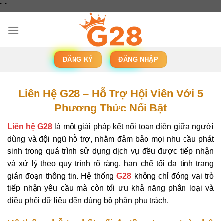
Skip
"
"
to
content
ĐĂNG KÝ
ĐĂNG NHẬP
Liên Hệ G28 – Hỗ Trợ Hội Viên Với 5
Phương Thức Nổi Bật
Liên hệ G28
là một giải pháp kết nối toàn diện giữa người
dùng và đội ngũ hỗ trợ, nhằm đảm bảo mọi nhu cầu phát
sinh trong quá trình sử dụng dịch vụ đều được tiếp nhận
và xử lý theo quy trình rõ ràng, hạn chế tối đa tình trạng
gián đoạn thông tin. Hệ thống
G28
không chỉ đóng vai trò
tiếp nhận yêu cầu mà còn tối ưu khả năng phân loại và
điều phối dữ liệu đến đúng bộ phận phụ trách.