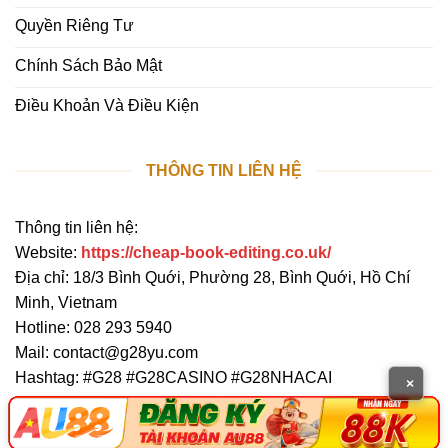
Quyền Riêng Tư
Chính Sách Bảo Mật
Điều Khoản Và Điều Kiện
THÔNG TIN LIÊN HỆ
Thông tin liên hệ:
Website:
https://cheap-book-editing.co.uk/
Địa chỉ: 18/3 Bình Quới, Phường 28, Bình Quới, Hồ Chí
Minh, Vietnam
Hotline: 028 293 5940
Mail:
contact@g28yu.com
Hashtag: #G28 #G28CASINO #G28NHACAI
×