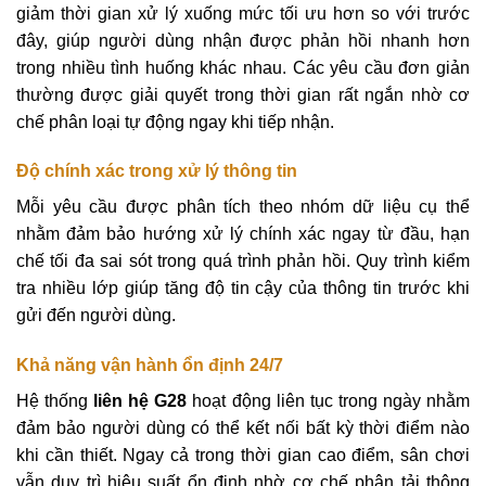
giảm thời gian xử lý xuống mức tối ưu hơn so với trước
đây, giúp người dùng nhận được phản hồi nhanh hơn
trong nhiều tình huống khác nhau. Các yêu cầu đơn giản
thường được giải quyết trong thời gian rất ngắn nhờ cơ
chế phân loại tự động ngay khi tiếp nhận.
Độ chính xác trong xử lý thông tin
Mỗi yêu cầu được phân tích theo nhóm dữ liệu cụ thể
nhằm đảm bảo hướng xử lý chính xác ngay từ đầu, hạn
chế tối đa sai sót trong quá trình phản hồi. Quy trình kiểm
tra nhiều lớp giúp tăng độ tin cậy của thông tin trước khi
gửi đến người dùng.
Khả năng vận hành ổn định 24/7
Hệ thống
liên hệ G28
hoạt động liên tục trong ngày nhằm
đảm bảo người dùng có thể kết nối bất kỳ thời điểm nào
khi cần thiết. Ngay cả trong thời gian cao điểm, sân chơi
vẫn duy trì hiệu suất ổn định nhờ cơ chế phân tải thông