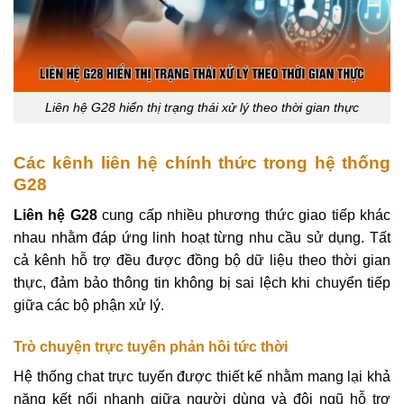
Liên hệ G28 hiển thị trạng thái xử lý theo thời gian thực
Các kênh liên hệ chính thức trong hệ thống
G28
Liên hệ G28
cung cấp nhiều phương thức giao tiếp khác
nhau nhằm đáp ứng linh hoạt từng nhu cầu sử dụng. Tất
cả kênh hỗ trợ đều được đồng bộ dữ liệu theo thời gian
thực, đảm bảo thông tin không bị sai lệch khi chuyển tiếp
giữa các bộ phận xử lý.
Trò chuyện trực tuyến phản hồi tức thời
Hệ thống chat trực tuyến được thiết kế nhằm mang lại khả
năng kết nối nhanh giữa người dùng và đội ngũ hỗ trợ