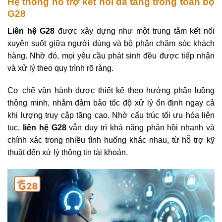
Hệ thống hỗ trợ kết nối đa tầng trong toàn bộ
G28
Liên hệ G28
được xây dựng như một trung tâm kết nối
xuyên suốt giữa người dùng và bộ phận chăm sóc khách
hàng. Nhờ đó, mọi yêu cầu phát sinh đều được tiếp nhận
và xử lý theo quy trình rõ ràng.
Cơ chế vận hành được thiết kế theo hướng phân luồng
thông minh, nhằm đảm bảo tốc độ xử lý ổn định ngay cả
khi lượng truy cập tăng cao. Nhờ cấu trúc tối ưu hóa liên
tục,
liên hệ G28
vẫn duy trì khả năng phản hồi nhanh và
chính xác trong nhiều tình huống khác nhau, từ hỗ trợ kỹ
thuật đến xử lý thông tin tài khoản.