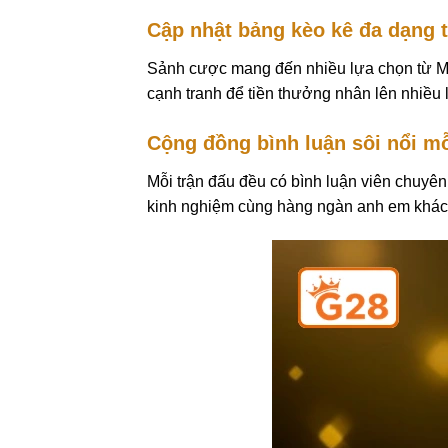
Cập nhật bảng kèo kê đa dạng 
Sảnh cược mang đến nhiều lựa chọn từ M
cạnh tranh để tiền thưởng nhân lên nhiều 
Cộng đồng bình luận sôi nổi mỗ
Mỗi trận đấu đều có bình luận viên chuyên
kinh nghiệm cùng hàng ngàn anh em khác. Kh