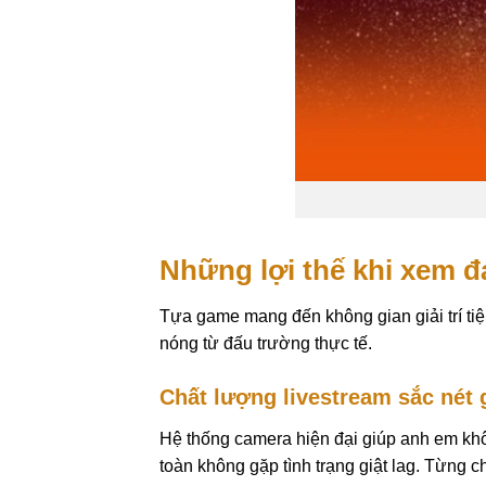
Những lợi thế khi xem đ
Tựa game mang đến không gian giải trí tiệ
nóng từ đấu trường thực tế.
Chất lượng livestream sắc nét 
Hệ thống camera hiện đại giúp anh em kh
toàn không gặp tình trạng giật lag. Từng 