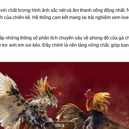
p với chất lượng hình ảnh sắc nét và âm thanh sống động nhất.
h của chiến kê. Hệ thống cam kết mang lại trải nghiệm xem liv
 cấp những thông số phân tích chuyên sâu về phong độ của gà c
trợ anh em soi kèo. Đây chính là nền tảng vững chắc giúp bạn 