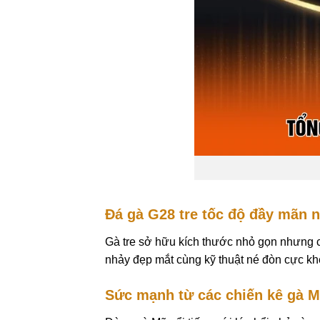
Đá gà G28 tre tốc độ đầy mãn 
Gà tre sở hữu kích thước nhỏ gọn nhưng c
nhảy đẹp mắt cùng kỹ thuật né đòn cực khé
Sức mạnh từ các chiến kê gà 