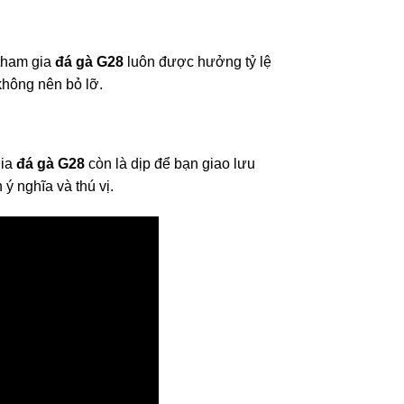
tham gia
đá gà G28
luôn được hưởng tỷ lệ
không nên bỏ lỡ.
gia
đá gà G28
còn là dịp để bạn giao lưu
ý nghĩa và thú vị.