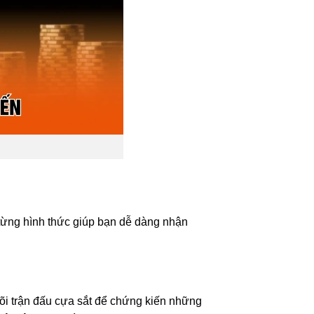
 từng hình thức giúp bạn dễ dàng nhận
dõi trận đấu cựa sắt để chứng kiến những