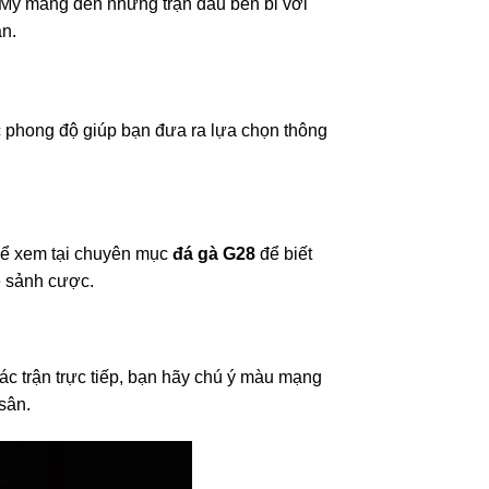
Mỹ mang đến những trận đấu bền bỉ với
n.
ác phong độ giúp bạn đưa ra lựa chọn thông
thể xem tại chuyên mục
đá gà G28
để biết
ề sảnh cược.
ác trận
trực tiếp, bạn hãy chú ý màu mạng
sân.