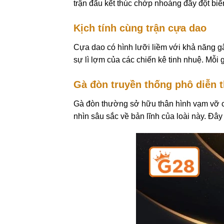
trận đấu kết thúc chớp nhoáng đầy đột biến
Kịch tính cùng trận cựa dao
Cựa dao có hình lưỡi liềm với khả năng g
sự lì lợm của các chiến kê tinh nhuệ. Mỗi 
Gà đòn truyền thống phô diễn 
Gà đòn thường sở hữu thân hình vạm vỡ c
nhìn sâu sắc về bản lĩnh của loài này. Đây 