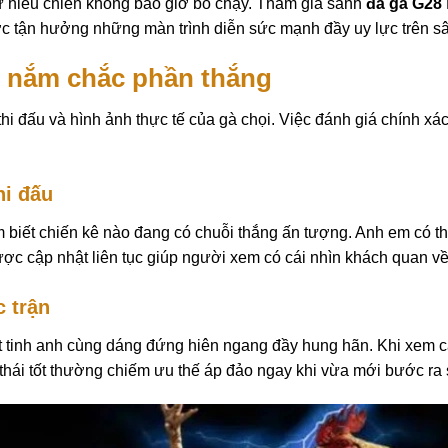
sự hiếu chiến không bao giờ bỏ chạy. Tham gia sảnh
đá gà G28
c tận hưởng những màn trình diễn sức mạnh đầy uy lực trên sâ
ê nắm chắc phần thắng
thi đấu và hình ảnh thực tế của gà chọi. Việc đánh giá chính x
hi đấu
em biết chiến kê nào đang có chuỗi thắng ấn tượng. Anh em có 
được cập nhật liên tục giúp người xem có cái nhìn khách quan v
c trận
 tinh anh cùng dáng đứng hiên ngang đầy hung hãn. Khi xem c
thái tốt thường chiếm ưu thế áp đảo ngay khi vừa mới bước ra 