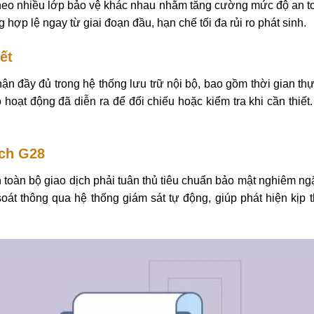
theo nhiều lớp bảo vệ khác nhau nhằm tăng cường mức độ an toàn
g hợp lệ ngay từ giai đoạn đầu, hạn chế tối đa rủi ro phát sinh.
ết
ận đầy đủ trong hệ thống lưu trữ nội bộ, bao gồm thời gian thực
bộ hoạt động đã diễn ra để đối chiếu hoặc kiểm tra khi cần thi
ịch G28
 toàn bộ giao dịch phải tuân thủ tiêu chuẩn bảo mật nghiêm ng
oát thông qua hệ thống giám sát tự động, giúp phát hiện kịp