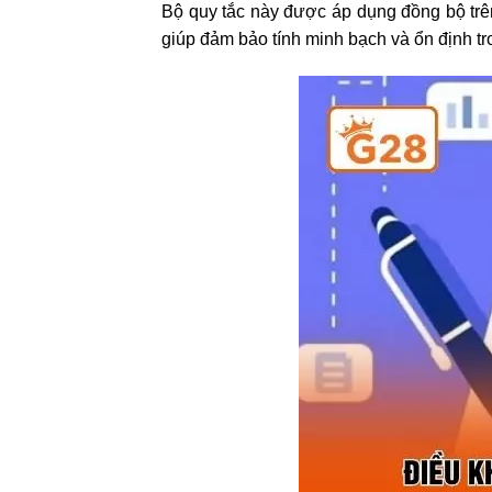
Bộ quy tắc này được áp dụng đồng bộ trên
giúp đảm bảo tính minh bạch và ổn định tr