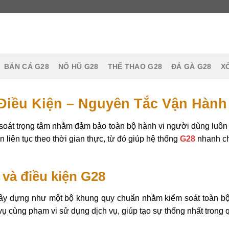
BẮN CÁ G28
NỔ HŨ G28
THỂ THAO G28
ĐÁ GÀ G28
X
Điều Kiện – Nguyên Tắc Vận Hàn
soát trọng tâm nhằm đảm bảo toàn bộ hành vi người dùng luôn n
 liên tục theo thời gian thực, từ đó giúp hệ thống
G28
nhanh ch
 và điều kiện G28
ây dựng như một bộ khung quy chuẩn nhằm kiểm soát toàn bộ 
vụ cùng phạm vi sử dụng dịch vụ, giúp tạo sự thống nhất trong q