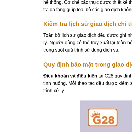
hệ thống. Cơ chế xác thực được thiết kế 
tra đa tầng giúp loại bỏ các giao dịch khôn
Kiểm tra lịch sử giao dịch chi ti
Toàn bộ lịch sử giao dịch đều được ghi nh
lý. Người dùng có thể truy xuất lại toàn 
trong suốt quá trình sử dụng dịch vụ.
Quy định bảo mật trong giao d
Điều khoản và điều kiện
tại G28 quy định
tình huống. Mỗi thao tác đều được kiểm s
trình xử lý.