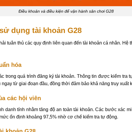
Điều khoản và điều kiện để vận hành sân chơi G28
 sử dụng tài khoản G28
hải tuân thủ các quy định liên quan đến tài khoản cá nhân. Hệ 
huẩn hóa
 trong quá trình đăng ký tài khoản. Thông tin được kiểm tra t
u ngay từ giai đoạn đầu, đồng thời đảm bảo khả năng truy xuất k
ủa các hội viên
h danh tính nhằm tăng độ an toàn tài khoản. Các bước xác min
 mức ổn định khoảng 97,5% nhờ cơ chế kiểm tra tự động.
tài khoản G28