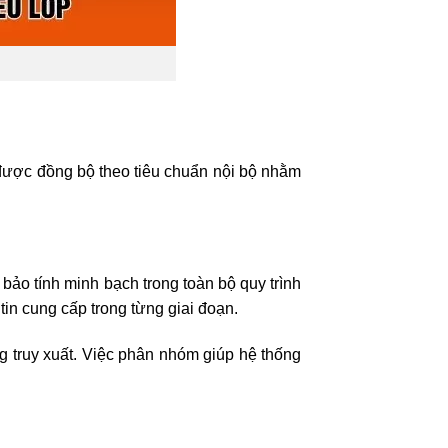
 được đồng bộ theo tiêu chuẩn nội bộ nhằm
bảo tính minh bạch trong toàn bộ quy trình
tin cung cấp trong từng giai đoạn.
ng truy xuất. Việc phân nhóm giúp hệ thống