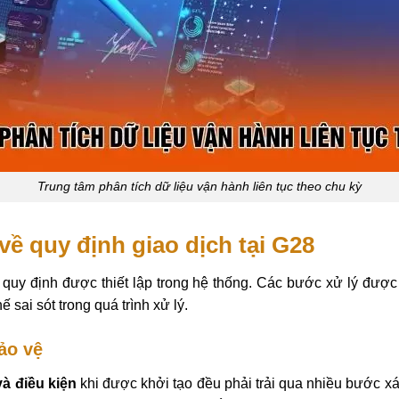
Trung tâm phân tích dữ liệu vận hành liên tục theo chu kỳ
về quy định giao dịch tại G28
ủ quy định được thiết lập trong hệ thống. Các bước xử lý đư
 sai sót trong quá trình xử lý.
ảo vệ
à điều kiện
khi được khởi tạo đều phải trải qua nhiều bước xá