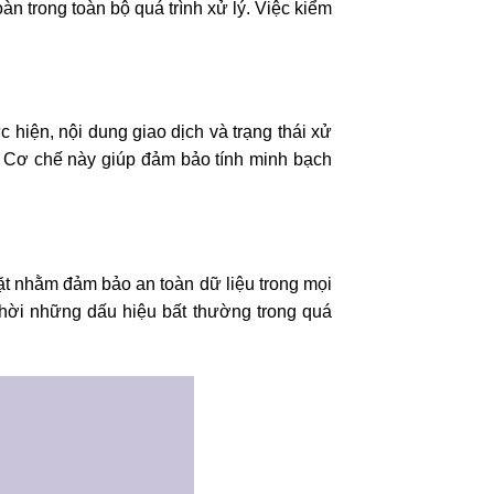
 trong toàn bộ quá trình xử lý. Việc kiểm
 hiện, nội dung giao dịch và trạng thái xử
ết. Cơ chế này giúp đảm bảo tính minh bạch
ặt nhằm đảm bảo an toàn dữ liệu trong mọi
 thời những dấu hiệu bất thường trong quá