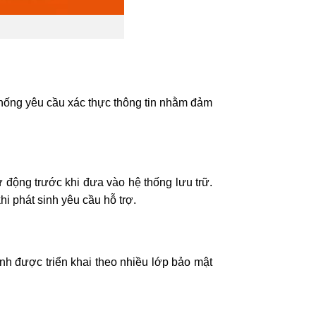
thống yêu cầu xác thực thông tin nhằm đảm
ự động trước khi đưa vào hệ thống lưu trữ.
hi phát sinh yêu cầu hỗ trợ.
h được triển khai theo nhiều lớp bảo mật